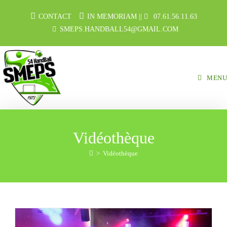
CONTACT
IN MEMORIAM
||
07.61.56.11.63
SMEPS.HANDBALL54@GMAIL.COM
MENU
Vidéothèque
>
Vidéothèque